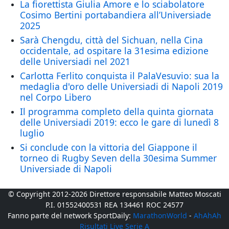
La fiorettista Giulia Amore e lo sciabolatore
Cosimo Bertini portabandiera all’Universiade
2025
Sarà Chengdu, città del Sichuan, nella Cina
occidentale, ad ospitare la 31esima edizione
delle Universiadi nel 2021
Carlotta Ferlito conquista il PalaVesuvio: sua la
medaglia d'oro delle Universiadi di Napoli 2019
nel Corpo Libero
Il programma completo della quinta giornata
delle Universiadi 2019: ecco le gare di lunedì 8
luglio
Si conclude con la vittoria del Giappone il
torneo di Rugby Seven della 30esima Summer
Universiade di Napoli
© Copyright 2012-2026 Direttore responsabile Matteo Moscati
P.I. 01552400531 REA 134461 ROC 24577
Fanno parte del network SportDaily:
MarathonWorld
-
AhAhAh
Risultati Live Serie A