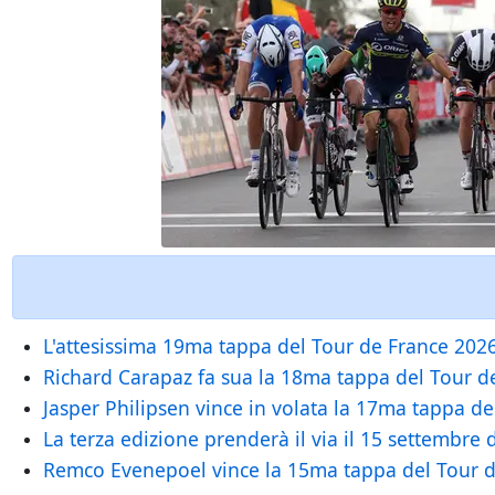
L'attesissima 19ma tappa del Tour de France 2026
Richard Carapaz fa sua la 18ma tappa del Tour de 
Jasper Philipsen vince in volata la 17ma tappa del
La terza edizione prenderà il via il 15 settembre
Remco Evenepoel vince la 15ma tappa del Tour de