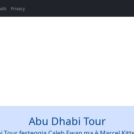
atti
Privacy
Abu Dhabi Tour
 Tour festeggia Caleb Ewan ma è Marcel Kittel