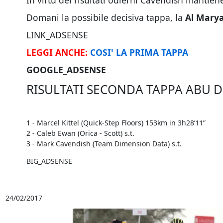
In virtù dei risultati odierni Cavendish mantiene
Domani la possibile decisiva tappa, la
Al Marya
LINK_ADSENSE
LEGGI ANCHE:
COSI' LA PRIMA TAPPA
GOOGLE_ADSENSE
RISULTATI SECONDA TAPPA ABU D
1 - Marcel Kittel (Quick-Step Floors) 153km in 3h28’11”
2 - Caleb Ewan (Orica - Scott) s.t.
3 - Mark Cavendish (Team Dimension Data) s.t.
BIG_ADSENSE
24/02/2017