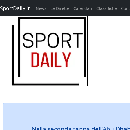
SportDaily.it
News
Le Dirette
Calendari
Classifiche
Cont
Nella seconda tappa dell'Abu Dhabi