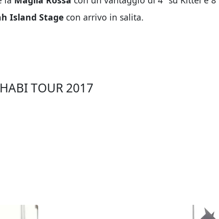
 la
Maglia Rossa
con un vantaggio di 4" su Kittel e 8
h Island Stage
con arrivo in salita.
HABI TOUR 2017