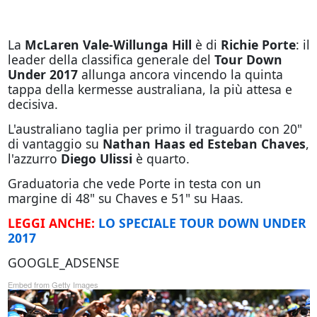
La
McLaren Vale-Willunga Hill
è di
Richie Porte
: il
leader della classifica generale del
Tour Down
Under 2017
allunga ancora vincendo la quinta
tappa della kermesse australiana, la più attesa e
decisiva.
L'australiano taglia per primo il traguardo con 20"
di vantaggio su
Nathan Haas ed Esteban Chaves
,
l'azzurro
Diego Ulissi
è quarto.
Graduatoria che vede Porte in testa con un
margine di 48" su Chaves e 51" su Haas.
LEGGI ANCHE:
LO SPECIALE TOUR DOWN UNDER
2017
GOOGLE_ADSENSE
Embed from Getty Images