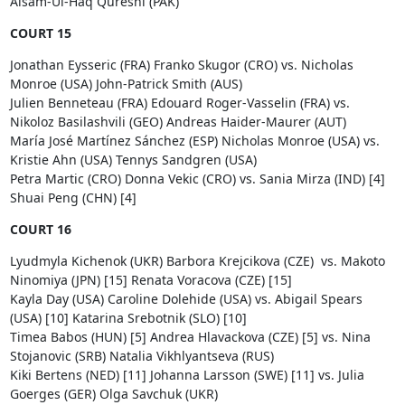
Aisam-Ul-Haq Qureshi (PAK)
COURT 15
Jonathan Eysseric (FRA) Franko Skugor (CRO) vs. Nicholas
Monroe (USA) John-Patrick Smith (AUS)
Julien Benneteau (FRA) Edouard Roger-Vasselin (FRA) vs.
Nikoloz Basilashvili (GEO) Andreas Haider-Maurer (AUT)
María José Martínez Sánchez (ESP) Nicholas Monroe (USA) vs.
Kristie Ahn (USA) Tennys Sandgren (USA)
Petra Martic (CRO) Donna Vekic (CRO) vs. Sania Mirza (IND) [4]
Shuai Peng (CHN) [4]
COURT 16
Lyudmyla Kichenok (UKR) Barbora Krejcikova (CZE) vs. Makoto
Ninomiya (JPN) [15] Renata Voracova (CZE) [15]
Kayla Day (USA) Caroline Dolehide (USA) vs. Abigail Spears
(USA) [10] Katarina Srebotnik (SLO) [10]
Timea Babos (HUN) [5] Andrea Hlavackova (CZE) [5] vs. Nina
Stojanovic (SRB) Natalia Vikhlyantseva (RUS)
Kiki Bertens (NED) [11] Johanna Larsson (SWE) [11] vs. Julia
Goerges (GER) Olga Savchuk (UKR)