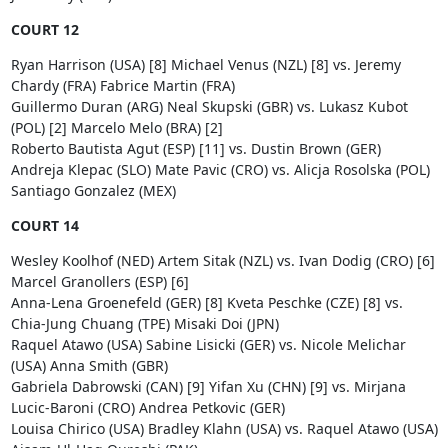
COURT 12
Ryan Harrison (USA) [8] Michael Venus (NZL) [8] vs. Jeremy
Chardy (FRA) Fabrice Martin (FRA)
Guillermo Duran (ARG) Neal Skupski (GBR) vs. Lukasz Kubot
(POL) [2] Marcelo Melo (BRA) [2]
Roberto Bautista Agut (ESP) [11] vs. Dustin Brown (GER)
Andreja Klepac (SLO) Mate Pavic (CRO) vs. Alicja Rosolska (POL)
Santiago Gonzalez (MEX)
COURT 14
Wesley Koolhof (NED) Artem Sitak (NZL) vs. Ivan Dodig (CRO) [6]
Marcel Granollers (ESP) [6]
Anna-Lena Groenefeld (GER) [8] Kveta Peschke (CZE) [8] vs.
Chia-Jung Chuang (TPE) Misaki Doi (JPN)
Raquel Atawo (USA) Sabine Lisicki (GER) vs. Nicole Melichar
(USA) Anna Smith (GBR)
Gabriela Dabrowski (CAN) [9] Yifan Xu (CHN) [9] vs. Mirjana
Lucic-Baroni (CRO) Andrea Petkovic (GER)
Louisa Chirico (USA) Bradley Klahn (USA) vs. Raquel Atawo (USA)