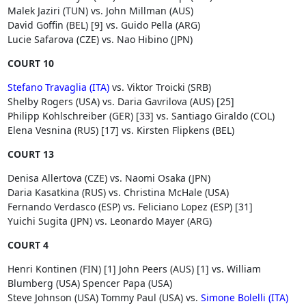
Malek Jaziri (TUN) vs. John Millman (AUS)
David Goffin (BEL) [9] vs. Guido Pella (ARG)
Lucie Safarova (CZE) vs. Nao Hibino (JPN)
COURT 10
Stefano Travaglia (ITA)
vs. Viktor Troicki (SRB)
Shelby Rogers (USA) vs. Daria Gavrilova (AUS) [25]
Philipp Kohlschreiber (GER) [33] vs. Santiago Giraldo (COL)
Elena Vesnina (RUS) [17] vs. Kirsten Flipkens (BEL)
COURT 13
Denisa Allertova (CZE) vs. Naomi Osaka (JPN)
Daria Kasatkina (RUS) vs. Christina McHale (USA)
Fernando Verdasco (ESP) vs. Feliciano Lopez (ESP) [31]
Yuichi Sugita (JPN) vs. Leonardo Mayer (ARG)
COURT 4
Henri Kontinen (FIN) [1] John Peers (AUS) [1] vs. William
Blumberg (USA) Spencer Papa (USA)
Steve Johnson (USA) Tommy Paul (USA) vs.
Simone Bolelli (ITA)