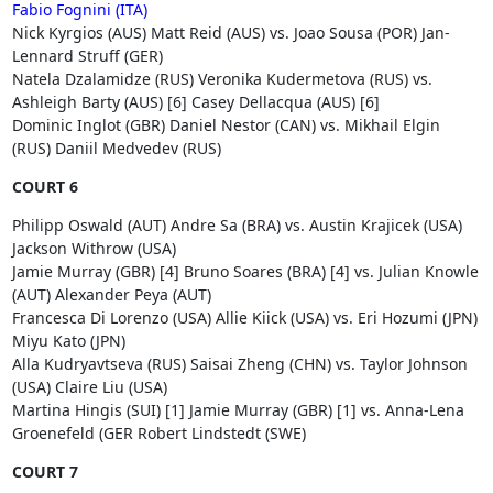
Fabio Fognini (ITA)
Nick Kyrgios (AUS) Matt Reid (AUS) vs. Joao Sousa (POR) Jan-
Lennard Struff (GER)
Natela Dzalamidze (RUS) Veronika Kudermetova (RUS) vs.
Ashleigh Barty (AUS) [6] Casey Dellacqua (AUS) [6]
Dominic Inglot (GBR) Daniel Nestor (CAN) vs. Mikhail Elgin
(RUS) Daniil Medvedev (RUS)
COURT 6
Philipp Oswald (AUT) Andre Sa (BRA) vs. Austin Krajicek (USA)
Jackson Withrow (USA)
Jamie Murray (GBR) [4] Bruno Soares (BRA) [4] vs. Julian Knowle
(AUT) Alexander Peya (AUT)
Francesca Di Lorenzo (USA) Allie Kiick (USA) vs. Eri Hozumi (JPN)
Miyu Kato (JPN)
Alla Kudryavtseva (RUS) Saisai Zheng (CHN) vs. Taylor Johnson
(USA) Claire Liu (USA)
Martina Hingis (SUI) [1] Jamie Murray (GBR) [1] vs. Anna-Lena
Groenefeld (GER Robert Lindstedt (SWE)
COURT 7