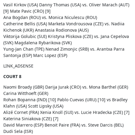
Vasil Kirkov (USA) Danny Thomas (USA) vs. Oliver Marach (AUT)
[9] Mate Pavic (CRO) [9]
Ana Bogdan (ROU) vs. Monica Niculescu (ROU)
Catherine Bellis (USA) Marketa Vondrousova (CZE) vs. Nadiia
Kichenok (UKR) Anastasia Rodionova (AUS)
Viktorija Golubic (SUI) Kristyna Pliskova (CZE) vs. Jana Cepelova
(SVK) Magdalena Rybarikova (SVK)
Yung-Jan Chan (TPE) Nenad Zimonjic (SRB) vs. Arantxa Parra
Santonja (ESP) Marc Lopez (ESP)
LINK_ADSENSE
COURT 8
Naomi Broady (GBR) Darija Jurak (CRO) vs. Mona Barthel (GER)
Carina Witthoeft (GER)
Rohan Bopanna (IND) [10] Pablo Cuevas (URU) [10] vs Bradley
Klahn (USA) Scott Lipsky (USA)
Alizé Cornet (FRA) Xenia Knoll (SUI) vs. Lucie Hradecka (CZE) [7]
Katerina Siniakova (CZE) [7]
David Marrero (ESP) Benoit Paire (FRA) vs. Steve Darcis (BEL)
Dudi Sela (ISR)