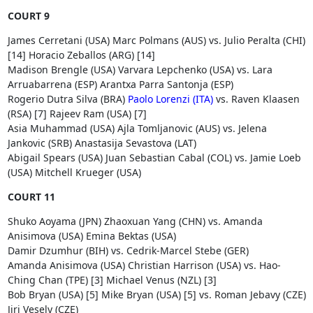
COURT 9
James Cerretani (USA) Marc Polmans (AUS) vs. Julio Peralta (CHI)
[14] Horacio Zeballos (ARG) [14]
Madison Brengle (USA) Varvara Lepchenko (USA) vs. Lara
Arruabarrena (ESP) Arantxa Parra Santonja (ESP)
Rogerio Dutra Silva (BRA)
Paolo Lorenzi (ITA)
vs. Raven Klaasen
(RSA) [7] Rajeev Ram (USA) [7]
Asia Muhammad (USA) Ajla Tomljanovic (AUS) vs. Jelena
Jankovic (SRB) Anastasija Sevastova (LAT)
Abigail Spears (USA) Juan Sebastian Cabal (COL) vs. Jamie Loeb
(USA) Mitchell Krueger (USA)
COURT 11
Shuko Aoyama (JPN) Zhaoxuan Yang (CHN) vs. Amanda
Anisimova (USA) Emina Bektas (USA)
Damir Dzumhur (BIH) vs. Cedrik-Marcel Stebe (GER)
Amanda Anisimova (USA) Christian Harrison (USA) vs. Hao-
Ching Chan (TPE) [3] Michael Venus (NZL) [3]
Bob Bryan (USA) [5] Mike Bryan (USA) [5] vs. Roman Jebavy (CZE)
Jiri Vesely (CZE)