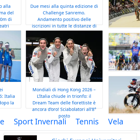
 alla
Due mesi alla quinta edizione di
ema del
Challenge Sanremo.
00m di
Andamento positivo delle
eatri
iscrizioni in tutte le distanze di
i del
gara del weekend del 3-4
ottobre
ei
Mondiali di Hong Kong 2026 –
: Italia
L’Italia chiude in trionfo: il
dopo la
Dream Team delle fiorettiste è
ancora d’oro! Sciabolatori all’8°
posto
ke
Sport Invernali
Tennis
Vela