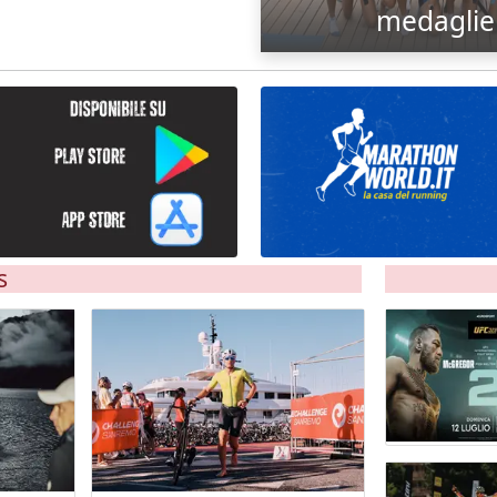
medaglie
s