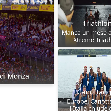
Triathlo
Manca un mese a
Xtreme Triat
 di Monza
Canottagg
Europei Canott
l'Italia chiude