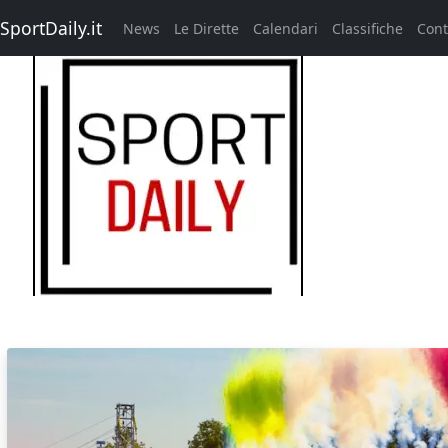
SportDaily.it
News
Le Dirette
Calendari
Classifiche
Cont