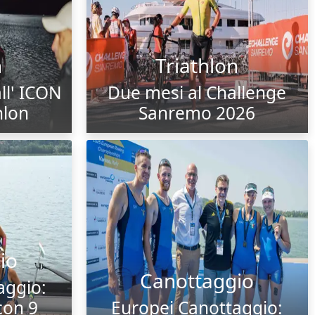
n
Triathlon
ll' ICON
Due mesi al Challenge
hlon
Sanremo 2026
io
Canottaggio
aggio:
 con 9
Europei Canottaggio: