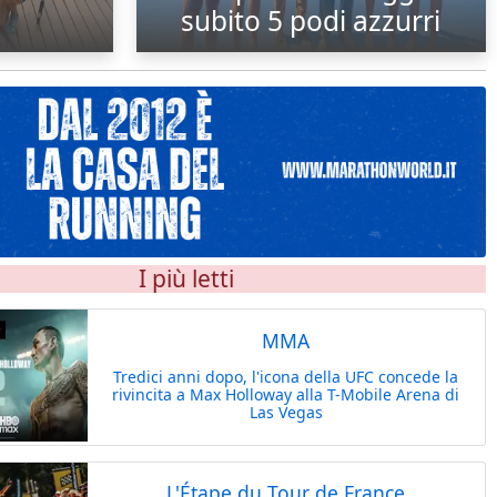
subito 5 podi azzurri
I più letti
MMA
Tredici anni dopo, l'icona della UFC concede la
rivincita a Max Holloway alla T-Mobile Arena di
Las Vegas
L'Étape du Tour de France