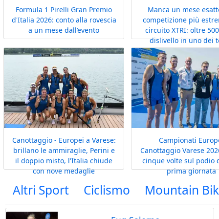
Formula 1 Pirelli Gran Premio
Manca un mese esatto
d'Italia 2026: conto alla rovescia
competizione più estr
a un mese dall’evento
circuito XTRI: oltre 50
dislivello in uno dei t
naturali più imponent
mondo
Canottaggio - Europei a Varese:
Campionati Europ
brillano le ammiraglie, Perini e
Canottaggio Varese 2026
il doppio misto, l'Italia chiude
cinque volte sul podio 
con nove medaglie
prima giornata
Altri Sport
Ciclismo
Mountain Bi