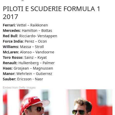
PILOTI E SCUDERIE FORMULA 1
2017
Ferrari:
Vettel – Raikkonen
Mercedes:
Hamilton – Bottas
Red Bull
: Ricciardo- Verstappen
Force India:
Perez – Ocon
Williams:
Massa – Stroll
McLaren:
Alonso – Vandoorne
Toro Rosso:
Sainz – Kvyat
Renault:
Hulkenberg – Palmer
Haas:
Grosjean – Magnussen
Manor:
Wehrlein – Gutierrez
Sauber:
Ericsson - Nasr
Embed from Getty Images