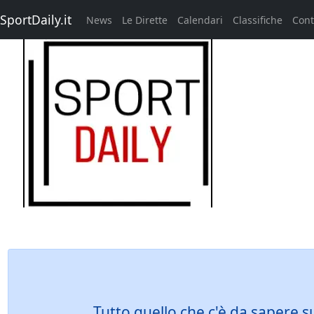
SportDaily.it
News
Le Dirette
Calendari
Classifiche
Cont
Tutto quello che c'è da sapere 