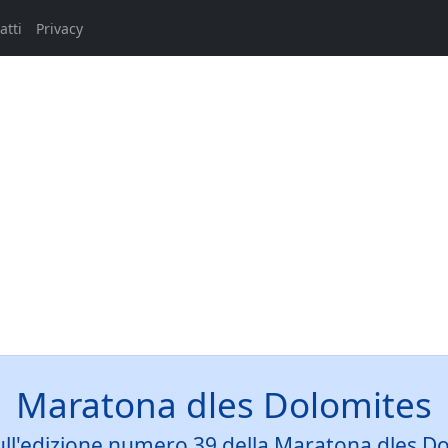
atti
Privacy
Maratona dles Dolomites
sull'edizione numero 39 della Maratona dles Do