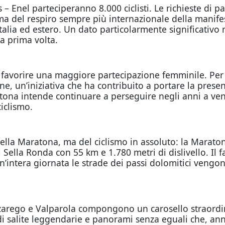
 – Enel parteciperanno 8.000 ciclisti. Le richieste di
ma del respiro sempre più internazionale della manife
alia ed estero. Un dato particolarmente significativo r
a prima volta.
avorire una maggiore partecipazione femminile. Per l’
, un’iniziativa che ha contribuito a portare la presenz
ona intende continuare a perseguire negli anni a veni
iclismo.
ella Maratona, ma del ciclismo in assoluto: la Maratona
l Sella Ronda con 55 km e 1.780 metri di dislivello. Il 
un’intera giornata le strade dei passi dolomitici vengono
arego e Valparola compongono un carosello straordinar
 salite leggendarie e panorami senza eguali che, ann