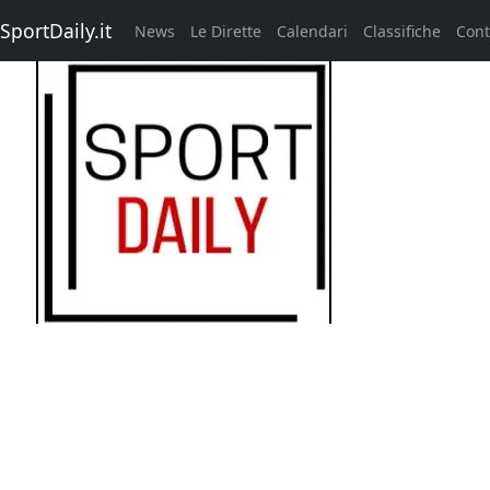
SportDaily.it
News
Le Dirette
Calendari
Classifiche
Cont