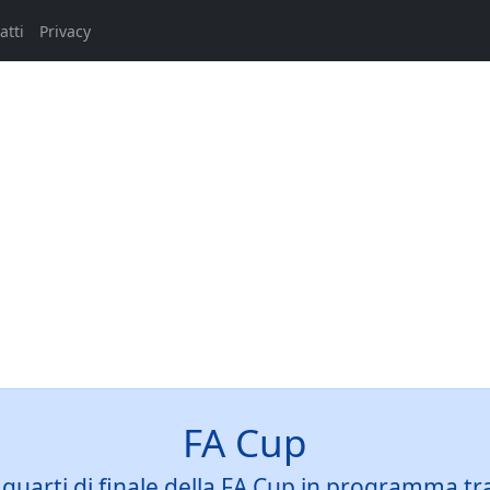
atti
Privacy
FA Cup
 quarti di finale della FA Cup in programma t