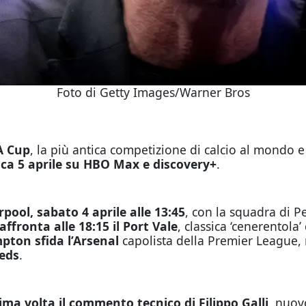
Foto di Getty Images/Warner Bros
A Cup
, la più antica competizione di calcio al mondo 
nica 5 aprile su HBO Max e discovery+
.
pool, sabato 4 aprile alle 13:45
, con la squadra di P
affronta alle 18:15 il Port Vale
, classica ‘cenerentola
mpton sfida l’Arsenal
capolista della Premier League
eds
.
rima volta il commento tecnico di Filippo Galli
, nuovo