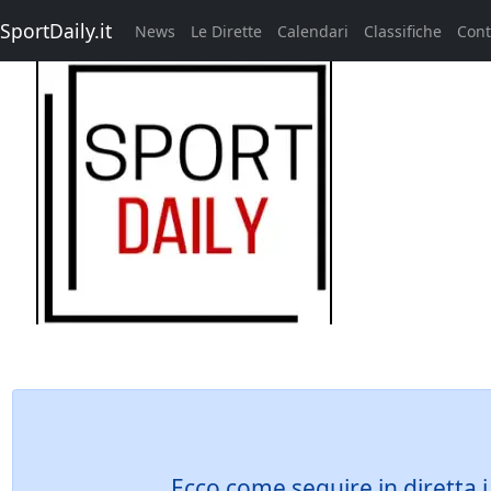
SportDaily.it
News
Le Dirette
Calendari
Classifiche
Cont
Ecco come seguire in diretta i