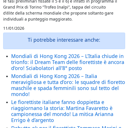
le fasi preliminari fissate il 5 e il 6) è infatti in programma il
Grand Prix di Torino “Trofeo Inalpi”, tappa del circuito
d’
élite
della scherma mondiale che propone soltanto gare
individuali a punteggio maggiorato.
11/01/2026
Ti potrebbe interessare anche:
Mondiali di Hong Kong 2026 – L’Italia chiude in
trionfo: il Dream Team delle fiorettiste è ancora
d’oro! Sciabolatori all’8° posto
Mondiali di Hong Kong 2026 – Italia
meravigliosa e tutta d’oro: le squadre di fioretto
maschile e spada femminili sono sul tetto del
mondo!
Le fiorettiste italiane fanno doppietta e
riaggiornano la storia: Martina Favaretto è
campionessa del mondo! La mitica Arianna
Errigo è d’argento
Debutto ok per il fiorettista Tommaso Marini e