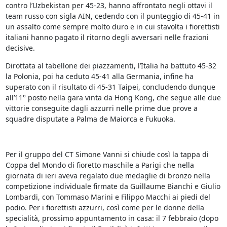
contro l’Uzbekistan per 45-23, hanno affrontato negli ottavi il
team russo con sigla AIN, cedendo con il punteggio di 45-41 in
un assalto come sempre molto duro e in cui stavolta i fiorettisti
italiani hanno pagato il ritorno degli avversari nelle frazioni
decisive.
Dirottata al tabellone dei piazzamenti, l’Italia ha battuto 45-32
la Polonia, poi ha ceduto 45-41 alla Germania, infine ha
superato con il risultato di 45-31 Taipei, concludendo dunque
all’11° posto nella gara vinta da Hong Kong, che segue alle due
vittorie conseguite dagli azzurri nelle prime due prove a
squadre disputate a Palma de Maiorca e Fukuoka.
Per il gruppo del CT Simone Vanni si chiude così la tappa di
Coppa del Mondo di fioretto maschile a Parigi che nella
giornata di ieri aveva regalato due medaglie di bronzo nella
competizione individuale firmate da Guillaume Bianchi e Giulio
Lombardi, con Tommaso Marini e Filippo Macchi ai piedi del
podio. Per i fiorettisti azzurri, così come per le donne della
specialità, prossimo appuntamento in casa: il 7 febbraio (dopo