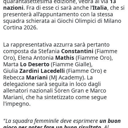
quarantasettesima edizione, vedrà al via
13
nazioni
. Fra di esse ci sarà anche l’
Italia
, che si
presenterà all’appuntamento con la stessa
squadra schierata ai Giochi Olimpici di Milano
Cortina 2026.
La rappresentativa azzurra sarà pertanto
composta da Stefania
Constantini
(Fiamme
Oro), Elena Antonia
Mathis
(Fiamme Oro),
Marta
Lo Deserto
(Fiamme Gialle),
Giulia
Zardini Lacedelli
(Fiamme Oro) e
Rebecca
Mariani
(MJ Academy). La
delegazione sarà seguita in loco dagli
allenatori nazionali Sören Gran e Marco
Mariani, che ha sintetizzato come segue
l'impegno.
"La squadra femminile deve esprimere
un buon
gioco per poter fare un buon risultato
. Al