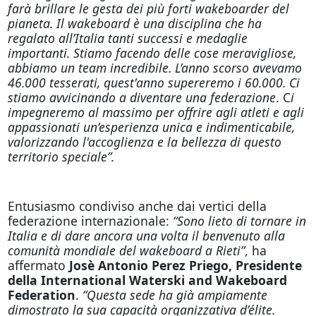
farà brillare le gesta dei più forti wakeboarder del
pianeta. Il wakeboard è una disciplina che ha
regalato all’Italia tanti successi e medaglie
importanti. Stiamo facendo delle cose meravigliose,
abbiamo un team incredibile. L’anno scorso avevamo
46.000 tesserati, quest'anno supereremo i 60.000. Ci
stiamo avvicinando a diventare una federazione
. C
i
impegneremo al massimo per offrire agli atleti e agli
appassionati un’esperienza unica e indimenticabile,
valorizzando l'accoglienza e la bellezza di questo
territorio speciale”.
Entusiasmo condiviso anche dai vertici della
federazione internazionale:
“Sono lieto di tornare in
Italia e di dare ancora una volta il benvenuto alla
comunità mondiale del wakeboard a Rieti”
, ha
affermato
Josè Antonio Perez Priego, Presidente
della International Waterski and Wakeboard
Federation
.
“Questa sede ha già ampiamente
dimostrato la sua capacità organizzativa d’élite.