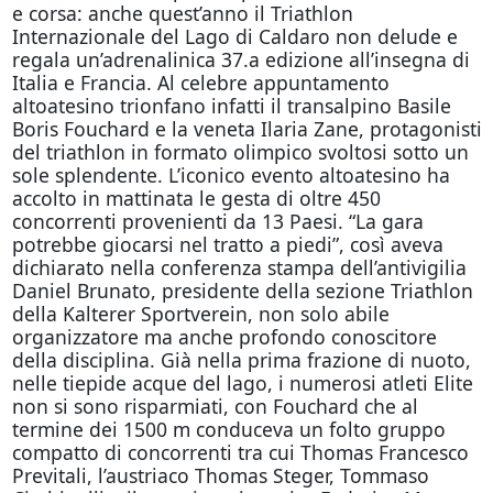
e corsa: anche quest’anno il Triathlon
Internazionale del Lago di Caldaro non delude e
regala un’adrenalinica 37.a edizione all’insegna di
Italia e Francia. Al celebre appuntamento
altoatesino trionfano infatti il transalpino Basile
Boris Fouchard e la veneta Ilaria Zane, protagonisti
del triathlon in formato olimpico svoltosi sotto un
sole splendente. L’iconico evento altoatesino ha
accolto in mattinata le gesta di oltre 450
concorrenti provenienti da 13 Paesi. “La gara
potrebbe giocarsi nel tratto a piedi”, così aveva
dichiarato nella conferenza stampa dell’antivigilia
Daniel Brunato, presidente della sezione Triathlon
della Kalterer Sportverein, non solo abile
organizzatore ma anche profondo conoscitore
della disciplina. Già nella prima frazione di nuoto,
nelle tiepide acque del lago, i numerosi atleti Elite
non si sono risparmiati, con Fouchard che al
termine dei 1500 m conduceva un folto gruppo
compatto di concorrenti tra cui Thomas Francesco
Previtali, l’austriaco Thomas Steger, Tommaso