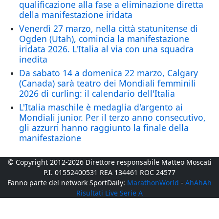
qualificazione alla fase a eliminazione diretta
della manifestazione iridata
Venerdì 27 marzo, nella città statunitense di
Ogden (Utah), comincia la manifestazione
iridata 2026. L'Italia al via con una squadra
inedita
Da sabato 14 a domenica 22 marzo, Calgary
(Canada) sarà teatro dei Mondiali femminili
2026 di curling: il calendario dell'Italia
L'Italia maschile è medaglia d'argento ai
Mondiali junior. Per il terzo anno consecutivo,
gli azzurri hanno raggiunto la finale della
manifestazione
© Copyright 2012-2026 Direttore responsabile Matteo Moscati
P.I. 01552400531 REA 134461 ROC 24577
Fanno parte del network SportDaily:
MarathonWorld
-
AhAhAh
Risultati Live Serie A