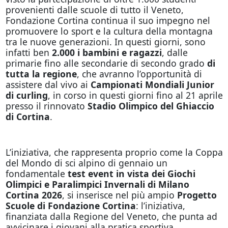
provenienti dalle scuole di tutto il Veneto,
Fondazione Cortina continua il suo impegno nel
promuovere lo sport e la cultura della montagna
tra le nuove generazioni. In questi giorni, sono
infatti ben
2.000 i bambini e ragazzi
, dalle
primarie fino alle secondarie di secondo grado
di
tutta la regione
, che avranno l’opportunità di
assistere dal vivo ai
Campionati Mondiali Junior
di curling
, in corso in questi giorni fino al 21 aprile
presso il rinnovato
Stadio Olimpico del Ghiaccio
di Cortina
.
L’iniziativa, che rappresenta proprio come la Coppa
del Mondo di sci alpino di gennaio un
fondamentale
test event in vista dei Giochi
Olimpici e Paralimpici Invernali di Milano
Cortina 2026
, si inserisce nel più ampio
Progetto
Scuole di Fondazione Cortina
: l’iniziativa,
finanziata dalla Regione del Veneto, che punta ad
avvicinare i giovani alla pratica sportiva,