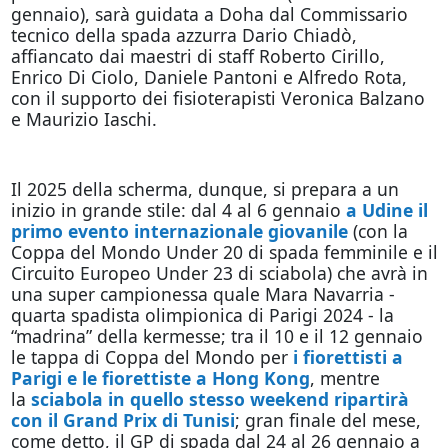
gennaio), sarà guidata a Doha dal Commissario
tecnico della spada azzurra Dario Chiadò,
affiancato dai maestri di staff Roberto Cirillo,
Enrico Di Ciolo, Daniele Pantoni e Alfredo Rota,
con il supporto dei fisioterapisti Veronica Balzano
e Maurizio Iaschi.
Il 2025 della scherma, dunque, si prepara a un
inizio in grande stile: dal 4 al 6 gennaio
a Udine il
primo evento internazionale giovanile
(con la
Coppa del Mondo Under 20 di spada femminile e il
Circuito Europeo Under 23 di sciabola) che avrà in
una super campionessa quale Mara Navarria -
quarta spadista olimpionica di Parigi 2024 - la
“madrina” della kermesse; tra il 10 e il 12 gennaio
le tappa di Coppa del Mondo per
i fiorettisti a
Parigi e le fiorettiste a Hong Kong
, mentre
la
sciabola in quello stesso weekend ripartirà
con il Grand Prix di Tunisi
; gran finale del mese,
come detto, il GP di spada dal 24 al 26 gennaio a