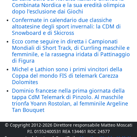
Combinata Nordica e la sua eredità olimpica
dopo l'esclusione dai Giochi
Confermate in calendario due classiche
altoatesine degli sport invernali: la CDM di
Snowboard e di Skicross
Ecco come seguire in diretta i Campionati
Mondiali di Short Track, di Currling maschile e
femminile, e la rassegna iridata di Pattinaggio
di Figura
Michel e Lathion sono i primi vincitori della
Coppa del mondo FIS di telemark Carezza
Dolomites
Dominio francese nella prima giornata della
tappa CdM Telemark di Pinzolo. Al maschile
trionfa Yoann Rostolan, al femminile Argeline
Tan Bouquet
© Copyright 2012-2026 Direttore responsabile Matteo Moscati
P.I. 01552400531 REA 134461 ROC 24577