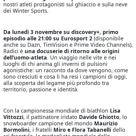
nostri atleti protagonisti sul ghiaccio e sulla neve
dei Winter Sports.
Da lunedì 3 novembre su discovery+, primo
episodio alle 21:00 su Eurosport 2
(disponibile
anche su Dazn, TimVision e Prime Video Channels),
Radici è
una docuserie di ritorno alle origini
dell’uomo-atleta
. Un viaggio nelle vite e nei
luoghi di chi anima gli inverni di pulsioni
agonistiche: un racconto da dove vengono, come
sono cresciuti e cosa li ha resi i campioni di oggi,
alla scoperta del legame più profondo tra
territorio, passione e identità.
Con la campionessa mondiale di biathlon
Lisa
Vittozzi
, il pattinatore iridato
Davide Ghiotto
, lo
snowboarder campione del mondo
Maurizio
Bormolini
, i fratelli
Miro e Flora Tabanelli
dello
sci freestyle, la medagliata mondiale dello