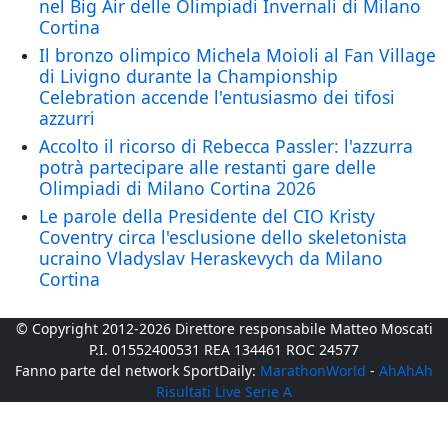
nel Big Air delle Olimpiadi Invernali di Milano
Cortina
Il bronzo olimpico Michela Moioli al Fan Village
di Livigno durante la Championship
Celebration accende l'entusiasmo dei tifosi
azzurri
Accolto il ricorso di Rebecca Passler: l'azzurra
potrà partecipare alle restanti gare delle
Olimpiadi di Milano Cortina 2026
Le parole della Presidente del CIO Kristy
Coventry circa l'esclusione dello skeletonista
ucraino Vladyslav Heraskevych da Milano
Cortina
© Copyright 2012-2026 Direttore responsabile Matteo Moscati
P.I. 01552400531 REA 134461 ROC 24577
Fanno parte del network SportDaily:
MarathonWorld
-
AhAhAh
Risultati Live Serie A