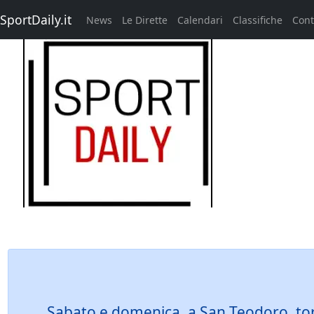
SportDaily.it
News
Le Dirette
Calendari
Classifiche
Cont
Sabato e domenica, a San Teodoro, torna