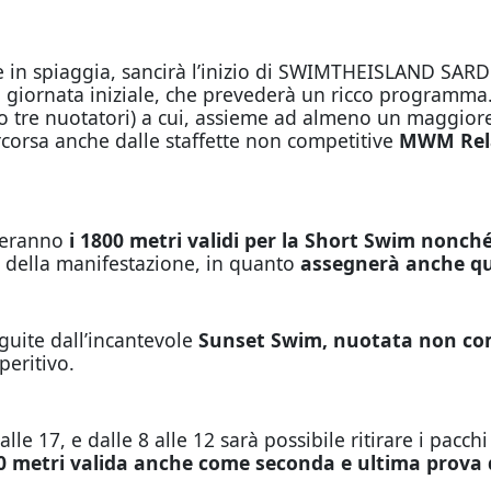
age in spiaggia, sancirà l’inizio di SWIMTHEISLAND SAR
la giornata iniziale, che prevederà un ricco programma.
 o tre nuotatori) a cui, assieme ad almeno un maggio
ercorsa anche dalle staffette non competitive
MWM Rel
nteranno
i 1800 metri validi per la Short Swim
nonché
e della manifestazione, in quanto
assegnerà anche que
guite dall’incantevole
Sunset Swim, nuotata non com
peritivo.
lle 17, e dalle 8 alle 12 sarà possibile ritirare i pacch
00 metri valida anche come seconda e ultima prova