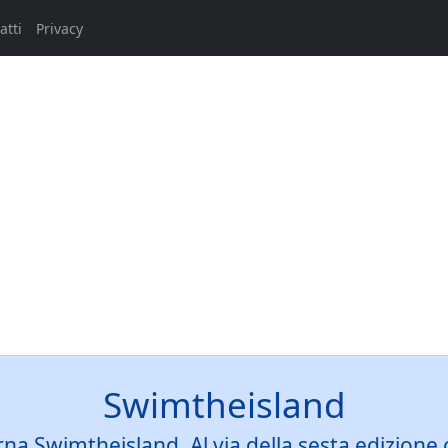
atti
Privacy
Swimtheisland
 Swimtheisland. Al via della sesta edizione cin