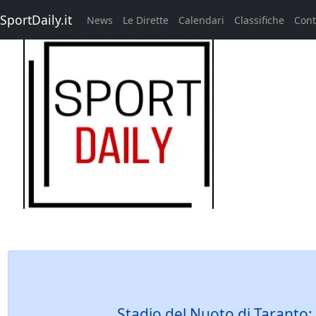
SportDaily.it
News
Le Dirette
Calendari
Classifiche
Cont
Stadio del Nuoto di Taranto: