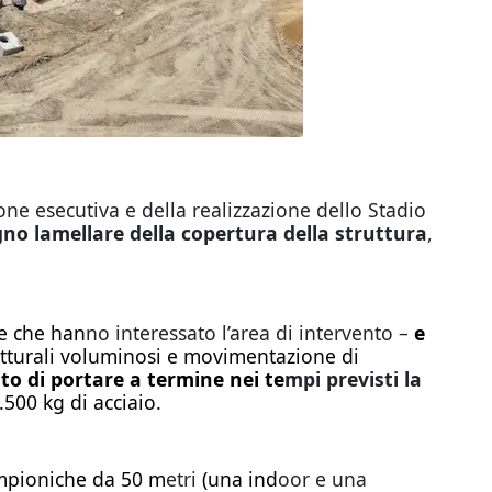
ione esecutiva e della realizzazione dello Stadio
gno lamellare della copertura della struttura
,
e che han
no interessato l’area di intervento –
e
utturali voluminosi e movimentazione di
to di portare a termine nei te
mpi previsti la
500 kg di acciaio.
limpioniche da 50 m
etri
(una ind
oor e una