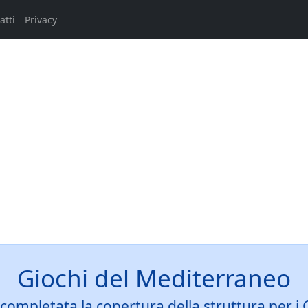
atti
Privacy
Giochi del Mediterraneo
 completata la copertura della struttura per i