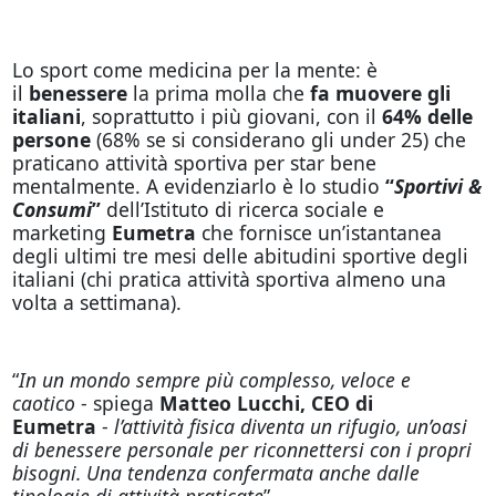
Lo sport come medicina per la mente: è
il
benessere
la prima molla che
fa muovere gli
italiani
, soprattutto i più giovani, con il
64% delle
persone
(68% se si considerano gli under 25) che
praticano attività sportiva per star bene
mentalmente. A evidenziarlo è lo studio
“
Sportivi &
Consumi
”
dell’Istituto di ricerca sociale e
marketing
Eumetra
che fornisce un’istantanea
degli ultimi tre mesi delle abitudini sportive degli
italiani (chi pratica attività sportiva almeno una
volta a settimana).
“
In un mondo sempre più complesso, veloce e
caotico
- spiega
Matteo Lucchi, CEO di
Eumetra
-
l’attività fisica diventa un rifugio, un’oasi
di benessere personale per riconnettersi con i propri
bisogni. Una tendenza confermata anche dalle