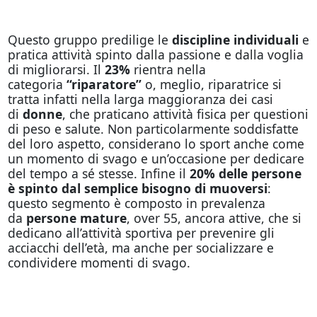
Questo gruppo predilige le
discipline individuali
e
pratica attività spinto dalla passione e dalla voglia
di migliorarsi. Il
23%
rientra nella
categoria
“riparatore”
o, meglio, riparatrice si
tratta infatti nella larga maggioranza dei casi
di
donne
, che praticano attività fisica per questioni
di peso e salute. Non particolarmente soddisfatte
del loro aspetto, considerano lo sport anche come
un momento di svago e un’occasione per dedicare
del tempo a sé stesse. Infine il
20% delle persone
è spinto dal semplice bisogno di muoversi
:
questo segmento è composto in prevalenza
da
persone mature
, over 55, ancora attive, che si
dedicano all’attività sportiva per prevenire gli
acciacchi dell’età, ma anche per socializzare e
condividere momenti di svago.