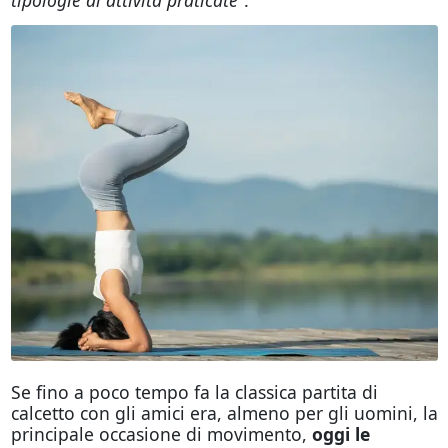
tipologie di attività praticate
”.
Se fino a poco tempo fa la classica partita di
calcetto con gli amici era, almeno per gli uomini, la
principale occasione di movimento,
oggi le