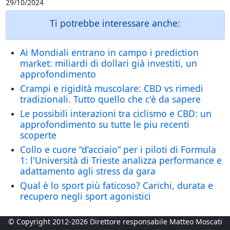
29/10/2024
Ti potrebbe interessare anche:
Ai Mondiali entrano in campo i prediction
market: miliardi di dollari già investiti, un
approfondimento
Crampi e rigidità muscolare: CBD vs rimedi
tradizionali. Tutto quello che c'è da sapere
Le possibili interazioni tra ciclismo e CBD: un
approfondimento su tutte le piu recenti
scoperte
Collo e cuore “d’acciaio” per i piloti di Formula
1: l'Università di Trieste analizza performance e
adattamento agli stress da gara
Qual è lo sport più faticoso? Carichi, durata e
recupero negli sport agonistici
© Copyright 2012-2026 Direttore responsabile Matteo Moscati