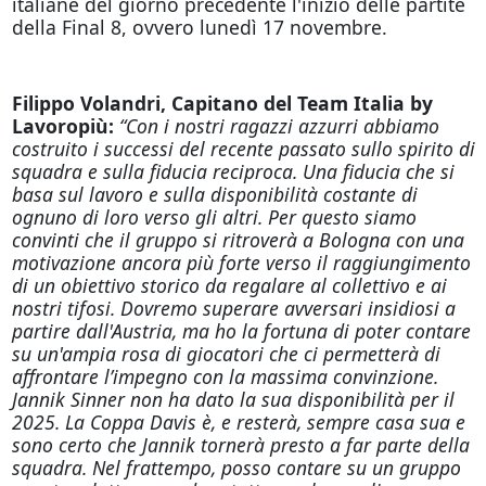
italiane del giorno precedente l'inizio delle partite
della Final 8, ovvero lunedì 17 novembre.
Filippo Volandri, Capitano del Team Italia by
Lavoropiù:
“Con i nostri ragazzi azzurri abbiamo
costruito i successi del recente passato sullo spirito di
squadra e sulla fiducia reciproca. Una fiducia che si
basa sul lavoro e sulla disponibilità costante di
ognuno di loro verso gli altri. Per questo siamo
convinti che il gruppo si ritroverà a Bologna con una
motivazione ancora più forte verso il raggiungimento
di un obiettivo storico da regalare al collettivo e ai
nostri tifosi. Dovremo superare avversari insidiosi a
partire dall'Austria, ma ho la fortuna di poter contare
su un'ampia rosa di giocatori che ci permetterà di
affrontare l’impegno con la massima convinzione.
Jannik Sinner non ha dato la sua disponibilità per il
2025. La Coppa Davis è, e resterà, sempre casa sua e
sono certo che Jannik tornerà presto a far parte della
squadra. Nel frattempo, posso contare su un gruppo