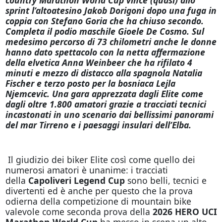
sprint l’altoatesino Jakob Dorigoni dopo una fuga in
coppia con Stefano Goria che ha chiuso secondo.
Completa il podio maschile Gioele De Cosmo. Sul
medesimo percorso di 73 chilometri anche le donne
hanno dato spettacolo con la netta affermazione
della elvetica Anna Weinbeer che ha rifilato 4
minuti e mezzo di distacco alla spagnola Natalia
Fischer e terzo posto per la bosniaca Lejla
Njemcevic. Una gara apprezzata dagli Elite come
dagli oltre 1.800 amatori grazie a tracciati tecnici
incastonati in uno scenario dai bellissimi panorami
del mar Tirreno e i paesaggi insulari dell’Elba.
Il giudizio dei biker Elite così come quello dei
numerosi amatori è unanime: i tracciati
della
Capoliveri Legend Cup
sono belli, tecnici e
divertenti ed è anche per questo che la prova
odierna della competizione di mountain bike
valevole come seconda prova della
2026 HERO UCI
Marathon World Cup
ha messo in scena un alto