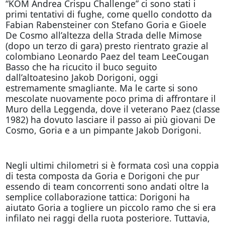
“KOM Andrea Crispu Challenge” ci sono stati i
primi tentativi di fughe, come quello condotto da
Fabian Rabensteiner con Stefano Goria e Gioele
De Cosmo all’altezza della Strada delle Mimose
(dopo un terzo di gara) presto rientrato grazie al
colombiano Leonardo Paez del team LeeCougan
Basso che ha ricucito il buco seguito
dall’altoatesino Jakob Dorigoni, oggi
estremamente smagliante. Ma le carte si sono
mescolate nuovamente poco prima di affrontare il
Muro della Leggenda, dove il veterano Paez (classe
1982) ha dovuto lasciare il passo ai più giovani De
Cosmo, Goria e a un pimpante Jakob Dorigoni.
Negli ultimi chilometri si è formata così una coppia
di testa composta da Goria e Dorigoni che pur
essendo di team concorrenti sono andati oltre la
semplice collaborazione tattica: Dorigoni ha
aiutato Goria a togliere un piccolo ramo che si era
infilato nei raggi della ruota posteriore. Tuttavia,