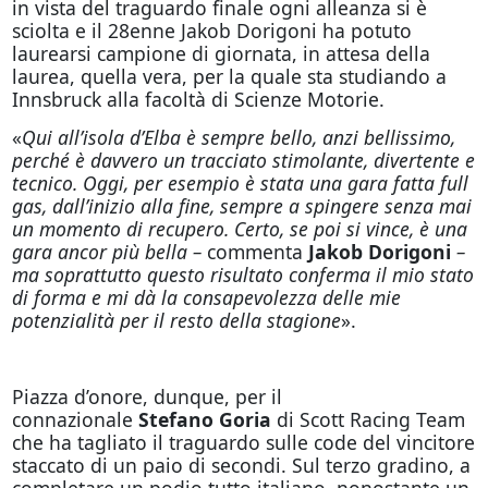
in vista del traguardo finale ogni alleanza si è
sciolta e il 28enne Jakob Dorigoni ha potuto
laurearsi campione di giornata, in attesa della
laurea, quella vera, per la quale sta studiando a
Innsbruck alla facoltà di Scienze Motorie.
«
Qui all’isola d’Elba è sempre bello, anzi bellissimo,
perché è davvero un tracciato stimolante, divertente e
tecnico. Oggi, per esempio è stata una gara fatta full
gas, dall’inizio alla fine, sempre a spingere senza mai
un momento di recupero. Certo, se poi si vince, è una
gara ancor più bella –
commenta
Jakob Dorigoni
–
ma soprattutto questo risultato conferma il mio stato
di forma e mi dà la consapevolezza delle mie
potenzialità per il resto della stagione
».
Piazza d’onore, dunque, per il
connazionale
Stefano Goria
di Scott Racing Team
che ha tagliato il traguardo sulle code del vincitore
staccato di un paio di secondi. Sul terzo gradino, a
completare un podio tutto italiano, nonostante un