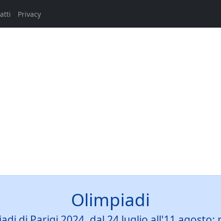
atti
Privacy
Olimpiadi
iadi di Parigi 2024, dal 24 luglio all'11 agost