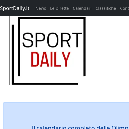
SportDaily.it
News
Le Dirette
Calendari
Classifiche
Cont
Il calendario completo delle Olimp