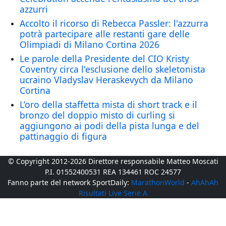
azzurri
Accolto il ricorso di Rebecca Passler: l'azzurra
potrà partecipare alle restanti gare delle
Olimpiadi di Milano Cortina 2026
Le parole della Presidente del CIO Kristy
Coventry circa l'esclusione dello skeletonista
ucraino Vladyslav Heraskevych da Milano
Cortina
L’oro della staffetta mista di short track e il
bronzo del doppio misto di curling si
aggiungono ai podi della pista lunga e del
pattinaggio di figura
© Copyright 2012-2026 Direttore responsabile Matteo Moscati
P.I. 01552400531 REA 134461 ROC 24577
Fanno parte del network SportDaily:
MarathonWorld
-
AhAhAh
Risultati Live Serie A