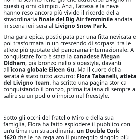
questi giorni olimpici. Anzi, l’attesa e la neve
hanno reso ancora più vivido il ricordo della
straordinaria
finale del Big Air femminile
andata
in scena ieri sera al
Livigno Snow Park
.
Una gara epica, posticipata per una fitta nevicata e
poi trasformata in un crescendo di sorpassi tra le
atlete più quotate del panorama internazionale. A
conquistare l’oro è stata la
canadese Megan
Oldham
, già bronzo nello slopestyle, davanti
all’
icona globale Eileen Gu.
Ma il cuore della
serata è stato tutto azzurro:
Flora Tabanelli, atleta
del Livigno Team,
ha scritto una pagina storica
conquistando il bronzo, prima italiana di sempre a
salire su un podio olimpico nel freestyle.
Sotto gli occhi del fratello Miro e della sua
famiglia, Flora ha fatto esplodere il pubblico con
un’ultima run straordinaria:
un Double Cork
1620
che le ha regalato il punteggio singolo più