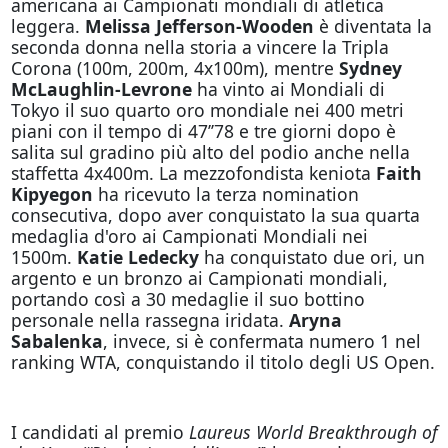
americana ai Campionati mondiali di atletica
leggera.
Melissa Jefferson-Wooden
è diventata la
seconda donna nella storia a vincere la Tripla
Corona (100m, 200m, 4x100m), mentre
Sydney
McLaughlin-Levrone
ha vinto ai Mondiali di
Tokyo il suo quarto oro mondiale nei 400 metri
piani con il tempo di 47’’78 e tre giorni dopo è
salita sul gradino più alto del podio anche nella
staffetta 4x400m. La mezzofondista keniota
Faith
Kipyegon
ha ricevuto la terza nomination
consecutiva, dopo aver conquistato la sua quarta
medaglia d'oro ai Campionati Mondiali nei
1500m.
Katie Ledecky
ha conquistato due ori, un
argento e un bronzo ai Campionati mondiali,
portando così a 30 medaglie il suo bottino
personale nella rassegna iridata.
Aryna
Sabalenka
,
invece,
si è confermata numero 1 nel
ranking WTA, conquistando il titolo degli US Open.
I candidati al premio
Laureus World Breakthrough of