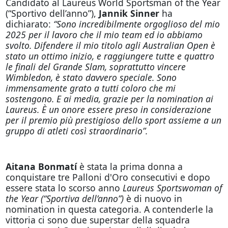
Candidato al Laureus World Sportsman of the Year
(“Sportivo dell’anno”),
Jannik Sinner
ha
dichiarato:
“Sono incredibilmente orgoglioso del mio
2025 per il lavoro che il mio team ed io abbiamo
svolto. Difendere il mio titolo agli Australian Open è
stato un ottimo inizio, e raggiungere tutte e quattro
le finali del Grande Slam, soprattutto vincere
Wimbledon, è stato davvero speciale. Sono
immensamente grato a tutti coloro che mi
sostengono. E ai media, grazie per la nomination ai
Laureus. È un onore essere preso in considerazione
per il premio più prestigioso dello sport assieme a un
gruppo di atleti così straordinario”.
Aitana Bonmatí
è stata la prima donna a
conquistare tre Palloni d'Oro consecutivi e dopo
essere stata lo scorso anno
Laureus Sportswoman of
the Year (“Sportiva dell’anno”)
è di nuovo in
nomination in questa categoria. A contenderle la
vittoria ci sono due superstar della squadra