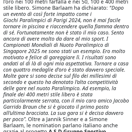
l’oro nei 100 metri farfalla e nei 50, 100 e 400 metri
stile libero. Simone Barlaam ha dichiarato:
"Dopo
un evento di così forte impatto come i
Giochi Paralimpici di Parigi 2024, non è mai facile
tornare in piscina e riaccendere quella fiamma dentro
di sé. Fortunatamente non è stato il mio caso. Sento
ancora di avere molto da dare al mio sport. I
Campionati Mondiali di Nuoto Paralimpico di
Singapore 2025 ne sono stati un esempio. Ero molto
motivato e felice di gareggiare lì. I risultati sono
andati al di là di ogni mia aspettativa. Tornare a casa
con quattro medaglie d'oro è stato davvero speciale.
Molte gare si sono decise sul filo dei millesimi di
secondo e questo ha denotato l’alta competitività
delle gare nel nuoto Paralimpico. Ad esempio, la
finale dei 400 metri stile libero è stata
particolarmente serrata, con il mio caro amico Jacobo
Garrido Braun che si è giocato il primo posto
all’ultima bracciata. La sua gara si è decisa davvero
per poco”.
Oltre a Jannik Sinner e a Simone
Barlaam, le nomination parlano italiano anche
grazie al progetto
A.S.D Gruppo Sportivo