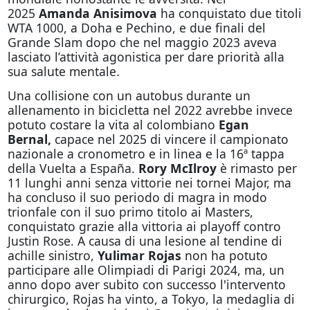
2025
Amanda Anisimova
ha conquistato due titoli
WTA 1000, a Doha e Pechino, e due finali del
Grande Slam dopo che nel maggio 2023 aveva
lasciato l’attività agonistica per dare priorità alla
sua salute mentale.
Una collisione con un autobus durante un
allenamento in bicicletta nel 2022 avrebbe invece
potuto costare la vita al colombiano
Egan
Bernal,
capace nel 2025 di vincere il campionato
nazionale a cronometro e in linea e la 16ª tappa
della Vuelta a España.
Rory McIlroy
è rimasto per
11 lunghi anni senza vittorie nei tornei Major, ma
ha concluso il suo periodo di magra in modo
trionfale con il suo primo titolo ai Masters,
conquistato grazie alla vittoria ai playoff contro
Justin Rose. A causa di una lesione al tendine di
achille sinistro,
Yulimar Rojas
non ha potuto
participare alle Olimpiadi di Parigi 2024, ma, un
anno dopo aver subito con successo l'intervento
chirurgico, Rojas ha vinto, a Tokyo, la medaglia di