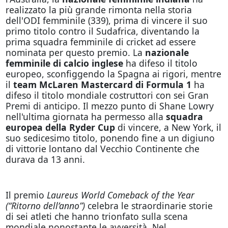
realizzato la più grande rimonta nella storia
dell'ODI femminile (339), prima di vincere il suo
primo titolo contro il Sudafrica, diventando la
prima squadra femminile di cricket ad essere
nominata per questo premio. La
nazionale
femminile di calcio inglese
ha difeso il titolo
europeo, sconfiggendo la Spagna ai rigori, mentre
il
team McLaren Mastercard di Formula 1
ha
difeso il titolo mondiale costruttori con sei Gran
Premi di anticipo. Il mezzo punto di Shane Lowry
nell'ultima giornata ha permesso alla
squadra
europea della Ryder Cup
di vincere, a New York, il
suo sedicesimo titolo, ponendo fine a un digiuno
di vittorie lontano dal Vecchio Continente che
durava da 13 anni.
Il premio
Laureus World Comeback of the Year
(“Ritorno dell’anno”)
celebra le straordinarie storie
di sei atleti che hanno trionfato sulla scena
mondiale nonostante le avversità. Nel