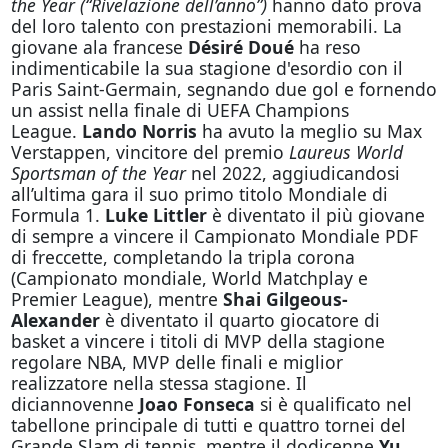
the Year (“Rivelazione dell’anno”)
hanno dato prova
del loro talento con prestazioni memorabili. La
giovane ala francese
Désiré Doué
ha reso
indimenticabile la sua stagione d'esordio con il
Paris Saint-Germain, segnando due gol e fornendo
un assist nella finale di UEFA Champions
League.
Lando Norris
ha avuto la meglio su Max
Verstappen, vincitore del premio
Laureus World
Sportsman of the Year
nel 2022, aggiudicandosi
all’ultima gara il suo primo titolo Mondiale di
Formula 1.
Luke Littler
è diventato il più giovane
di sempre a vincere il Campionato Mondiale PDF
di freccette, completando la tripla corona
(Campionato mondiale, World Matchplay e
Premier League), mentre
Shai Gilgeous-
Alexander
è diventato il quarto giocatore di
basket a vincere i titoli di MVP della stagione
regolare NBA, MVP delle finali e miglior
realizzatore nella stessa stagione. Il
diciannovenne
Joao Fonseca
si è qualificato nel
tabellone principale di tutti e quattro tornei del
Grande Slam di tennis, mentre il dodicenne
Yu