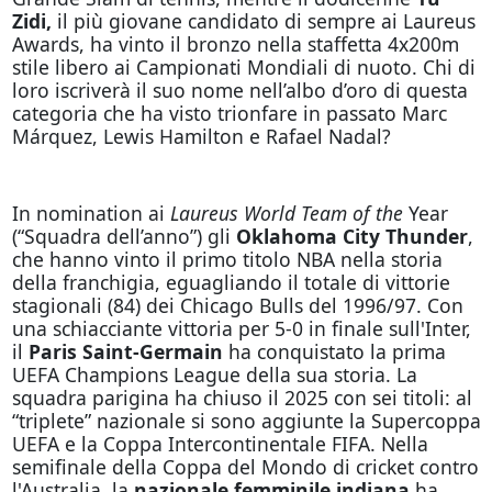
Zidi,
il più giovane candidato di sempre ai Laureus
Awards, ha vinto il bronzo nella staffetta 4x200m
stile libero ai Campionati Mondiali di nuoto. Chi di
loro iscriverà il suo nome nell’albo d’oro di questa
categoria che ha visto trionfare in passato Marc
Márquez, Lewis Hamilton e Rafael Nadal?
In nomination ai
Laureus World Team of the
Year
(“Squadra dell’anno”) gli
Oklahoma City Thunder
,
che
hanno vinto il primo titolo NBA nella storia
della franchigia, eguagliando il totale di vittorie
stagionali (84) dei Chicago Bulls del 1996/97. Con
una schiacciante vittoria per 5-0 in finale sull'Inter,
il
Paris Saint-Germain
ha conquistato
la prima
UEFA Champions League della sua storia. La
squadra parigina ha chiuso il 2025 con sei titoli: al
“triplete” nazionale si sono aggiunte la Supercoppa
UEFA e la Coppa Intercontinentale FIFA. Nella
semifinale della Coppa del Mondo di cricket contro
l'Australia, la
nazionale femminile indiana
ha