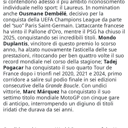
si contendono adesso il più ambito riconoscimento
individuale nello sport: il Laureus. In nomination
anche
Ousmane Dembélé
, decisivo per la
conquista della UEFA Champions League da parte
del “suo” Paris Saint-Germain. L’attaccante francese
ha vinto il Pallone d'Oro, mentre il PSG ha chiuso il
2025, conquistando sei incredibili titoli.
Mondo
Duplantis
, vincitore di questo premio lo scorso
anno, ha alzato nuovamente l’asticella delle sue
prestazioni, ritoccando per ben quattro volte il suo
record mondiale nel corso della stagione;
Tadej
Pogacar
ha conquistato il suo quarto Tour de
France dopo i trionfi nel 2020, 2021 e 2024, primo
corridore a salire sul podio finale in sei edizioni
consecutive della
Grande Boucle
. Con undici
vittorie,
Marc Márquez
ha conquistato il suo
settimo titolo mondiale MotoGP con cinque gare
di anticipo, interrompendo un digiuno di titoli
iridati che durava da sei anni.