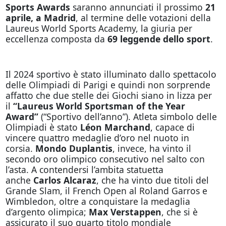
Sports Awards
saranno annunciati il prossimo
21
aprile, a Madrid
, al termine delle votazioni della
Laureus World Sports Academy, la giuria per
eccellenza composta da
69 leggende dello sport
.
Il 2024 sportivo è stato illuminato dallo spettacolo
delle Olimpiadi di Parigi e quindi non sorprende
affatto che due stelle dei Giochi siano in lizza per
il
“Laureus World Sportsman of the Year
Award”
(“Sportivo dell’anno”). Atleta simbolo delle
Olimpiadi è stato
Léon Marchand
, capace di
vincere quattro medaglie d’oro nel nuoto in
corsia.
Mondo Duplantis
, invece, ha vinto il
secondo oro olimpico consecutivo nel salto con
l’asta. A contendersi l’ambita statuetta
anche
Carlos Alcaraz
, che ha vinto due titoli del
Grande Slam, il French Open al Roland Garros e
Wimbledon, oltre a conquistare la medaglia
d’argento olimpica;
Max Verstappen
, che si è
assicurato il suo quarto titolo mondiale