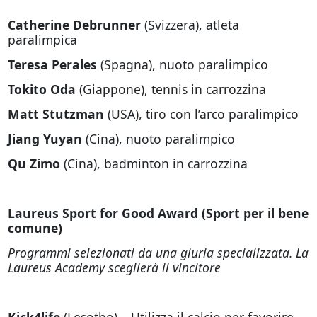
Catherine Debrunner
(Svizzera), atleta
paralimpica
Teresa Perales
(Spagna), nuoto paralimpico
Tokito Oda
(Giappone), tennis in carrozzina
Matt Stutzman
(USA), tiro con l’arco paralimpico
Jiang Yuyan
(Cina), nuoto paralimpico
Qu Zimo
(Cina), badminton in carrozzina
Laureus Sport for Good Award (Sport per il bene
comune)
Programmi selezionati da una giuria specializzata. La
Laureus Academy sceglierà il vincitore
Kick4life
(Lesotho) – Utilizza il calcio per favorire