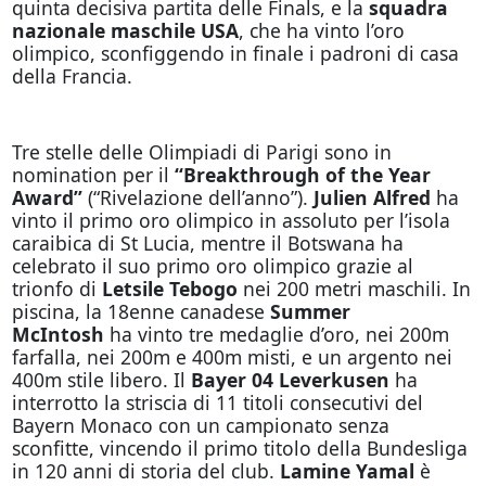
quinta decisiva partita delle Finals, e la
squadra
nazionale maschile USA
, che ha vinto l’oro
olimpico, sconfiggendo in finale i padroni di casa
della Francia.
Tre stelle delle Olimpiadi di Parigi sono in
nomination per il
“Breakthrough of the Year
Award”
(“Rivelazione dell’anno”).
Julien Alfred
ha
vinto il primo oro olimpico in assoluto per l’isola
caraibica di St Lucia, mentre il Botswana ha
celebrato il suo primo oro olimpico grazie al
trionfo di
Letsile Tebogo
nei 200 metri maschili. In
piscina, la 18enne canadese
Summer
McIntosh
ha vinto tre medaglie d’oro, nei 200m
farfalla, nei 200m e 400m misti, e un argento nei
400m stile libero. Il
Bayer 04 Leverkusen
ha
interrotto la striscia di 11 titoli consecutivi del
Bayern Monaco con un campionato senza
sconfitte, vincendo il primo titolo della Bundesliga
in 120 anni di storia del club.
Lamine Yamal
è