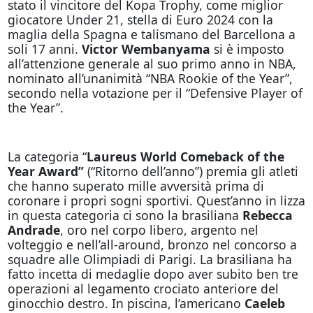
stato il vincitore del Kopa Trophy, come miglior
giocatore Under 21, stella di Euro 2024 con la
maglia della Spagna e talismano del Barcellona a
soli 17 anni.
Victor Wembanyama
si è imposto
all’attenzione generale al suo primo anno in NBA,
nominato all’unanimità “NBA Rookie of the Year”,
secondo nella votazione per il “Defensive Player of
the Year”.
La categoria “
Laureus World Comeback of the
Year Award”
(“Ritorno dell’anno”) premia gli atleti
che hanno superato mille avversità prima di
coronare i propri sogni sportivi. Quest’anno in lizza
in questa categoria ci sono la brasiliana
Rebecca
Andrade
, oro nel corpo libero, argento nel
volteggio e nell’all-around, bronzo nel concorso a
squadre alle Olimpiadi di Parigi. La brasiliana ha
fatto incetta di medaglie dopo aver subito ben tre
operazioni al legamento crociato anteriore del
ginocchio destro. In piscina, l’americano
Caeleb