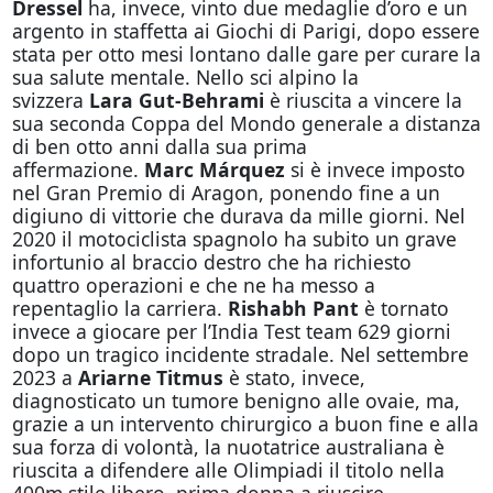
Dressel
ha, invece, vinto due medaglie d’oro e un
argento in staffetta ai Giochi di Parigi, dopo essere
stata per otto mesi lontano dalle gare per curare la
sua salute mentale. Nello sci alpino la
svizzera
Lara Gut-Behrami
è riuscita a vincere la
sua seconda Coppa del Mondo generale a distanza
di ben otto anni dalla sua prima
affermazione.
Marc Márquez
si è invece imposto
nel
Gran Premio di Aragon, ponendo fine a un
digiuno di vittorie che durava da mille giorni. Nel
2020 il motociclista spagnolo ha subito un grave
infortunio al braccio destro che ha richiesto
quattro operazioni e che ne ha messo a
repentaglio la carriera.
Rishabh Pant
è tornato
invece a giocare per l’India Test team 629 giorni
dopo un tragico incidente stradale. Nel settembre
2023 a
Ariarne Titmus
è stato, invece,
diagnosticato un tumore benigno alle ovaie, ma,
grazie a un intervento chirurgico a buon fine e alla
sua forza di volontà, la nuotatrice australiana è
riuscita a difendere alle Olimpiadi il titolo nella
400m stile libero, prima donna a riuscire