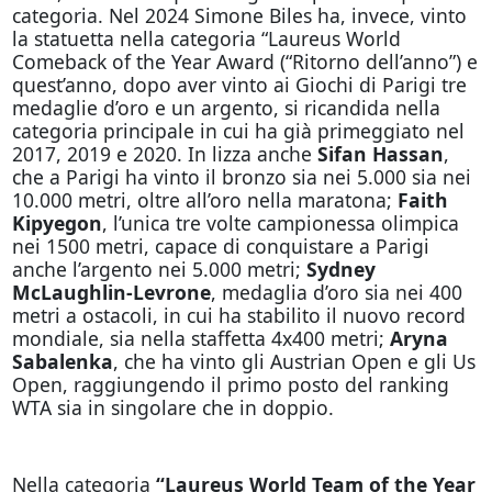
categoria. Nel 2024 Simone Biles ha, invece, vinto
la statuetta nella categoria “Laureus World
Comeback of the Year Award (“Ritorno dell’anno”) e
quest’anno, dopo aver vinto ai Giochi di Parigi tre
medaglie d’oro e un argento, si ricandida nella
categoria principale in cui ha già primeggiato nel
2017, 2019 e 2020. In lizza anche
Sifan Hassan
,
che a Parigi ha vinto il bronzo sia nei 5.000 sia nei
10.000 metri, oltre all’oro nella maratona;
Faith
Kipyegon
, l’unica tre volte campionessa olimpica
nei 1500 metri, capace di conquistare a Parigi
anche l’argento nei 5.000 metri;
Sydney
McLaughlin-Levrone
, medaglia d’oro sia nei 400
metri a ostacoli, in cui ha stabilito il nuovo record
mondiale, sia nella staffetta 4x400 metri;
Aryna
Sabalenka
, che ha vinto gli Austrian Open e gli Us
Open, raggiungendo il primo posto del ranking
WTA sia in singolare che in doppio.
Nella categoria
“Laureus World Team of the Year