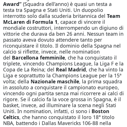
Award”
(Squadra dell’anno) è quasi un testa a
testa tra Spagna e Stati Uniti. Un duopolio
interrotto solo dalla scuderia britannica del
Team
McLaren di Formula 1
, capace di vincere il
mondiale costruttori, interrompendo un digiuno di
vittorie che durava da ben 26 anni. Nessun team in
passato aveva dovuto attendere tanto per
riconquistare il titolo. Il dominio della Spagna nel
calcio si riflette, invece, nelle nomination
del
Barcellona femminile
, che ha conquistato il
triplete, vincendo Champions League, la Liga F e la
Copa de La Reina; del
Real Madrid
, che ha vinto la
Liga e soprattutto la Champions League per la 15ª
volta; della
Nazionale maschile
, la prima squadra
in assoluto a conquistare il campionato europeo,
vincendo ogni partita senza mai ricorrere ai calci di
rigore. Se il calcio fa la voce grossa in Spagna, è il
basket, invece, ad illuminare la scena negli Stati
Uniti. In nomination, infatti, ci sono i
Boston
Celtics
, che hanno conquistato il loro 18° titolo
NBA, battendo i Dallas Mavericks 106-88 nella