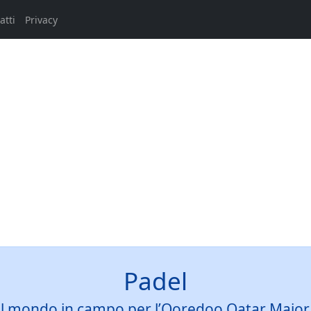
atti
Privacy
Padel
i del mondo in campo per l’Ooredoo Qatar Major