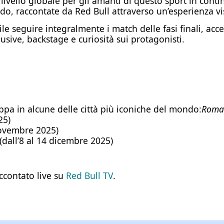
 livello globale per gli amanti di questo sport in conti
do, raccontate da Red Bull attraverso un’esperienza vi
le seguire integralmente i match delle fasi finali, acced
lusive, backstage e curiosità sui protagonisti.
ppa in alcune delle città più iconiche del mondo:
Roma
25)
ovembre 2025)
(dall’8 al 14 dicembre 2025)
ccontato live su
Red Bull TV
.