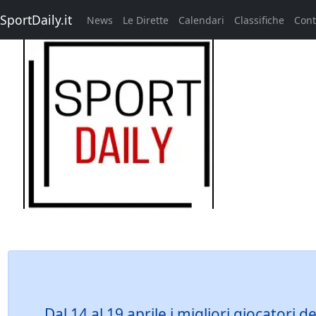
SportDaily.it
News
Le Dirette
Calendari
Classifiche
Cont
Dal 14 al 19 aprile i migliori giocator