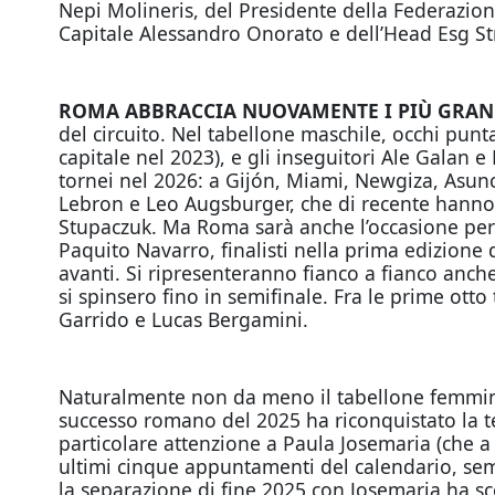
Nepi Molineris, del Presidente della Federazion
Capitale Alessandro Onorato e dell’Head Esg St
ROMA ABBRACCIA NUOVAMENTE I PIÙ GRA
del circuito. Nel tabellone maschile, occhi punta
capitale nel 2023), e gli inseguitori Ale Galan e
tornei nel 2026: a Gijón, Miami, Newgiza, Asun
Lebron e Leo Augsburger, che di recente hanno 
Stupaczuk. Ma Roma sarà anche l’occasione per d
Paquito Navarro, finalisti nella prima edizione
avanti. Si ripresenteranno fianco a fianco anche
si spinsero fino in semifinale. Fra le prime otto
Garrido e Lucas Bergamini.
Naturalmente non da meno il tabellone femminil
successo romano del 2025 ha riconquistato la te
particolare attenzione a Paula Josemaria (che a
ultimi cinque appuntamenti del calendario, semp
la separazione di fine 2025 con Josemaria ha sce