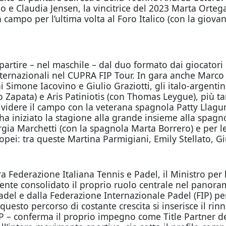
 e Claudia Jensen, la vincitrice del 2023 Marta Orteg
 campo per l’ultima volta al Foro Italico (con la giova
a partire – nel maschile – dal duo formato dai giocator
 internazionali nel CUPRA FIP Tour. In gara anche Marc
 Simone Iacovino e Giulio Graziotti, gli italo-argenti
apata) e Aris Patiniotis (con Thomas Leygue), più tanti
idere il campo con la veterana spagnola Patty Llaguno,
ha iniziato la stagione alla grande insieme alla spag
gia Marchetti (con la spagnola Marta Borrero) e per le
opei: tra queste Martina Parmigiani, Emily Stellato, G
tra Federazione Italiana Tennis e Padel, il Ministro pe
rmente consolidato il proprio ruolo centrale nel panor
Padel e dalla Federazione Internazionale Padel (FIP) p
n questo percorso di costante crescita si inserisce il 
TP – conferma il proprio impegno come Title Partner de