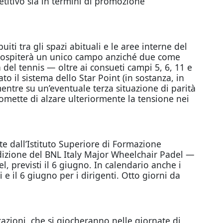
etitivo sia in termini di promozione
ti tra gli spazi abituali e le aree interne del
one ospiterà un unico campo anziché due come
del tennis — oltre ai consueti campi 5, 6, 11 e
to il sistema dello Star Point (in sostanza, in
ntre su un’eventuale terza situazione di parità
omette di alzare ulteriormente la tensione nei
te dall’Istituto Superiore di Formazione
edizione del BNL Italy Major Wheelchair Padel —
, previsti il 6 giugno. In calendario anche i
 e il 6 giugno per i dirigenti. Otto giorni da
cazioni, che si giocheranno nelle giornate di