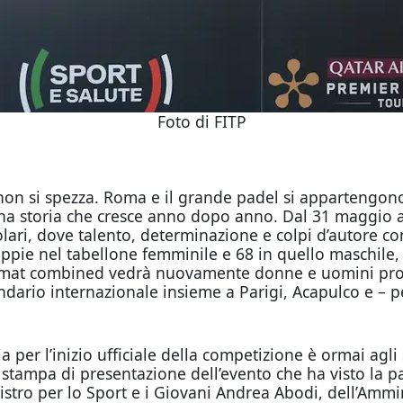
Foto di FITP
non si spezza. Roma e il grande padel si appartengono
 storia che cresce anno dopo anno. Dal 31 maggio al 7
olari, dove talento, determinazione e colpi d’autore c
 coppie nel tabellone femminile e 68 in quello maschile,
 format combined vedrà nuovamente donne e uomini pro
dario internazionale insieme a Parigi, Acapulco e – pe
a per l’inizio ufficiale della competizione è ormai agli
 stampa di presentazione dell’evento che ha visto la p
istro per lo Sport e i Giovani Andrea Abodi, dell’Ammi