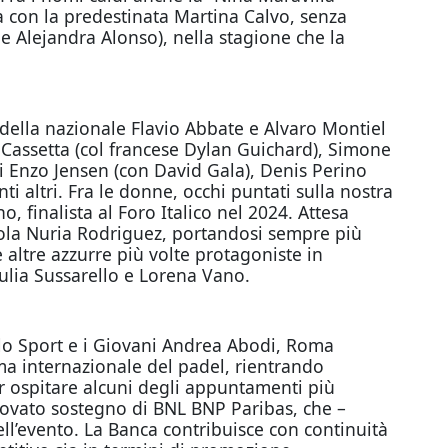
a con la predestinata Martina Calvo, senza
ne Alejandra Alonso), nella stagione che la
i della nazionale Flavio Abbate e Alvaro Montiel
o Cassetta (col francese Dylan Guichard), Simone
ni Enzo Jensen (con David Gala), Denis Perino
 altri. Fra le donne, occhi puntati sulla nostra
 finalista al Foro Italico nel 2024. Attesa
nola Nuria Rodriguez, portandosi sempre più
 altre azzurre più volte protagoniste in
iulia Sussarello e Lorena Vano.
r lo Sport e i Giovani Andrea Abodi, Roma
ama internazionale del padel, rientrando
er ospitare alcuni degli appuntamenti più
rinnovato sostegno di BNL BNP Paribas, che –
ll’evento. La Banca contribuisce con continuità