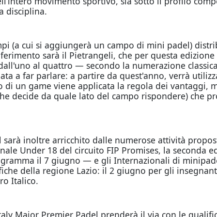
ell’intero movimento sportivo, sia sotto il profilo comp
 disciplina.
i (a cui si aggiungerà un campo di mini padel) distribui
 riferimento sarà il Pietrangeli, che per questa edizi
 dall'uno al quattro — secondo la numerazione classica 
a a far parlare: a partire da quest'anno, verrà utilizza
 di un game viene applicata la regola dei vantaggi, me
a che decide da quale lato del campo rispondere) che pr
sarà inoltre arricchito dalle numerose attività propos
onale Under 18 del circuito FIP Promises, la seconda 
ogramma il 7 giugno — e gli Internazionali di minipadel
iche della regione Lazio: il 2 giugno per gli insegnanti
ro Italico.
taly Major Premier Padel prenderà il via con le qualifi