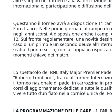
allo sviluppo del torneo e alla valorizzazione d
internazionale, partecipazione e diffusione della
Quest’anno il torneo avrà a disposizione 11 camp
Foro Italico. Nelle prime giornate, il campo di
negli anni scorsi. A disposizione anche i campi
12. Sul fronte regolamentare, una novità destinat
caso di un primo e un secondo deuce all’interno
scatta il punto secco, con la coppia in rispost
momenti chiave dei match.
Lo spettacolo del BNL Italy Major Premier Padel 
“Roberto Lombardi”, tra cui il Torneo Internazi
il torneo nazionale di padel in carrozzina in pr
corsi di aggiornamento dedicati a tutte le qualif
vivere tutto d’un fiato nella cornice unica del Fo
LA PROGRAMMAZIONE DELLE GARE
– Il BNL I