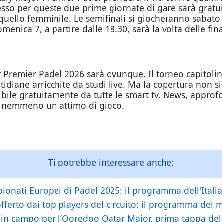
so per queste due prime giornate di gare sarà gratuit
llo femminile. Le semifinali si giocheranno sabato 6
menica 7, a partire dalle 18.30, sarà la volta delle fi
r Premier Padel 2026 sarà ovunque. Il torneo capitoli
otidiane arricchite da studi live. Ma la copertura non s
ibile gratuitamente da tutte le smart tv. News, appro
re nemmeno un attimo di gioco.
Ti potrebbe interessare anche:
onati Europei di Padel 2025: il programma dell'Italia 
 offerto dai top players del circuito: il programma dei m
o in campo per l’Ooredoo Qatar Major, prima tappa del