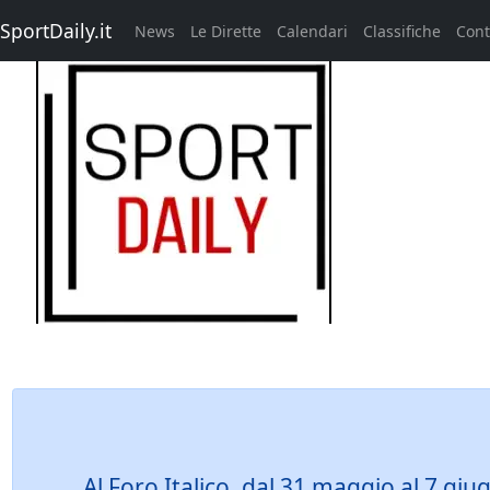
SportDaily.it
News
Le Dirette
Calendari
Classifiche
Cont
Al Foro Italico, dal 31 maggio al 7 giu