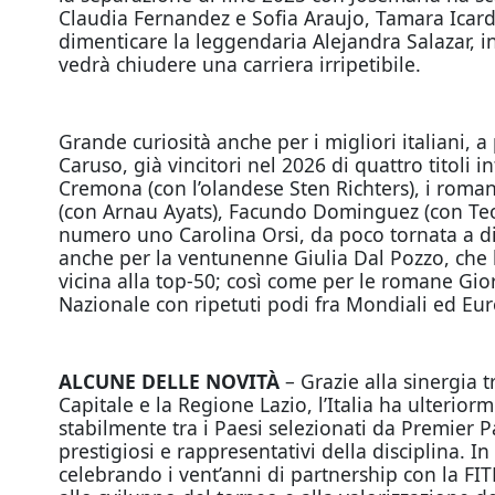
Claudia Fernandez e Sofia Araujo, Tamara Icardo
dimenticare la leggendaria Alejandra Salazar, in
vedrà chiudere una carriera irripetibile.
Grande curiosità anche per i migliori italiani, 
Caruso, già vincitori nel 2026 di quattro titoli
Cremona (con l’olandese Sten Richters), i romani
(con Arnau Ayats), Facundo Dominguez (con Teo Z
numero uno Carolina Orsi, da poco tornata a div
anche per la ventunenne Giulia Dal Pozzo, che 
vicina alla top-50; così come per le romane Gior
Nazionale con ripetuti podi fra Mondiali ed Eur
ALCUNE DELLE NOVITÀ
– Grazie alla sinergia 
Capitale e la Regione Lazio, l’Italia ha ulterio
stabilmente tra i Paesi selezionati da Premier 
prestigiosi e rappresentativi della disciplina. I
celebrando i vent’anni di partnership con la FI