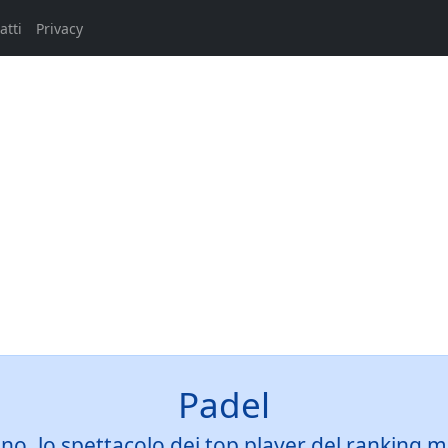
atti
Privacy
Padel
gno, lo spettacolo dei top player del ranking 