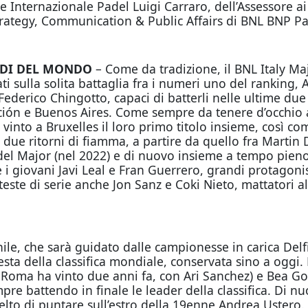
e Internazionale Padel Luigi Carraro, dell’Assessore 
rategy, Communication & Public Affairs di BNL BNP Pa
NDI DEL MONDO
– Come da tradizione, il BNL Italy Ma
ti sulla solita battaglia fra i numeri uno del ranking, A
 Federico Chingotto, capaci di batterli nelle ultime due 
ción e Buenos Aires. Come sempre da tenere d’occhio 
vinto a Bruxelles il loro primo titolo insieme, così 
ue ritorni di fiamma, a partire da quello fra Martin D
 del Major (nel 2022) e di nuovo insieme a tempo pien
 i giovani Javi Leal e Fran Guerrero, grandi protagoni
 teste di serie anche Jon Sanz e Coki Nieto, mattatori a
e, che sarà guidato dalle campionesse in carica Delfi
sta della classifica mondiale, conservata sino a oggi. 
 Roma ha vinto due anni fa, con Ari Sanchez) e Bea Gon
re battendo in finale le leader della classifica. Di n
lto di puntare sull’estro della 19enne Andrea Ustero. 