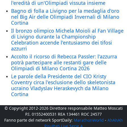
l'eredità di un'Olimpiadi vissuta insieme
Bagno di folla a Livigno per la medaglia d'oro
nel Big Air delle Olimpiadi Invernali di Milano
Cortina
Il bronzo olimpico Michela Moioli al Fan Village
di Livigno durante la Championship
Celebration accende l'entusiasmo dei tifosi
azzurri
Accolto il ricorso di Rebecca Passler: l'azzurra
potrà partecipare alle restanti gare delle
Olimpiadi di Milano Cortina 2026
Le parole della Presidente del CIO Kristy
Coventry circa l'esclusione dello skeletonista
ucraino Vladyslav Heraskevych da Milano
Cortina
© Copyright 2012-2026 Direttore responsabile Matteo Moscati
P.I. 01552400531 REA 134461 ROC 24577
Fanno parte del network SportDaily:
MarathonWorld
-
AhAhAh
Risultati Live Serie A