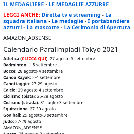
IL MEDAGLIERE
-
LE MEDAGLIE AZZURRE
LEGGI ANCHE:
Diretta tv e streaming
-
La
squadra italiana
-
Le medaglie
-
I portabandiera
azzurri
-
La mascotte
-
La Cerimonia di Apertura
AMAZON_ADSENSE
Calendario Paralimpiadi Tokyo 2021
Atletica (
CLICCA QUI
)
: 27 agosto-5 settembre
Badminton
: 1-5 settembre
Bocce
: 28 agosto-4 settembre
Canoa Kayak
: 2-4 settembre
Canottaggio
: 27-29 agosto
Calcio
: 29 agosto-4 settembre
Ciclismo (pista
): 25-28 agosto
Ciclismo (strada)
: 31 luglio-3 settembre
Equitazione
: 27-30 agosto
Goalball
: 25 agosto-3 settembre
Judo
: 27-29 agosto
AMAZON_ADSENSE
Nuoto
: 25 agosto-3 settembre