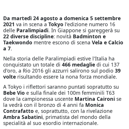
Da martedì 24 agosto a domenica 5 settembre
2021
va in scena a
Tokyo
l'edizione numero 16
delle
Paralimpiadi
. In Giappone si gareggerà su
22 diverse discipline
: novità
Badminton e
Taekwondo
mentre escono di scena
Vela e Calcio
a 7
.
Nella storia delle Paralimpiadi estive l'Italia ha
conquistato un totale di
466 medaglie
di cui 137
d'oro, a Rio 2016 gli azzurri salirono sul podio
39
volte
risultando essere la nona forza mondiale.
A Tokyo i riflettori saranno puntati sopratutto su
Bebe Vio
e sulla finale dei 100m femminili T63
dove la campionessa uscente
Martina Caironi
se
la vedrà con il bronzo di 4 anni fa
Monica
Contrafatto
e, soprattutto, con la rivelazione
Ambra Sabatini
, primatista del mondo della
specialità al suo esordio internazionale.