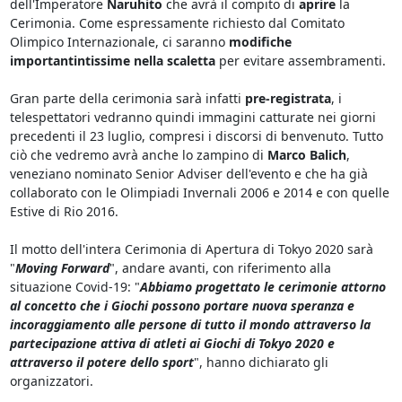
dell'Imperatore
Naruhito
che avrà il compito di
aprire
la
Cerimonia. Come espressamente richiesto dal Comitato
Olimpico Internazionale, ci saranno
modifiche
importantintissime nella scaletta
per evitare assembramenti.
Gran parte della cerimonia sarà infatti
pre-registrata
, i
telespettatori vedranno quindi immagini catturate nei giorni
precedenti il 23 luglio, compresi i discorsi di benvenuto. Tutto
ciò che vedremo avrà anche lo zampino di
Marco Balich
,
veneziano nominato Senior Adviser dell'evento e che ha già
collaborato con le Olimpiadi Invernali 2006 e 2014 e con quelle
Estive di Rio 2016.
Il motto dell'intera Cerimonia di Apertura di Tokyo 2020 sarà
"
Moving Forward
", andare avanti, con riferimento alla
situazione Covid-19: "
Abbiamo progettato le cerimonie attorno
al concetto che i Giochi possono portare nuova speranza e
incoraggiamento alle persone di tutto il mondo attraverso la
partecipazione attiva di atleti ai Giochi di Tokyo 2020 e
attraverso il potere dello sport
", hanno dichiarato gli
organizzatori.