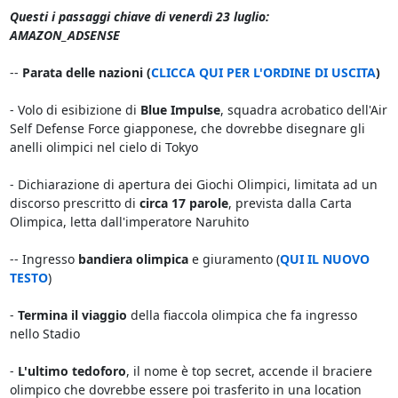
Questi i passaggi chiave di venerdì 23 luglio:
AMAZON_ADSENSE
--
Parata delle nazioni (
CLICCA QUI PER L'ORDINE DI USCITA
)
- Volo di esibizione di
Blue Impulse
, squadra acrobatico dell'Air
Self Defense Force giapponese, che dovrebbe disegnare gli
anelli olimpici nel cielo di Tokyo
- Dichiarazione di apertura dei Giochi Olimpici, limitata ad un
discorso prescritto di
circa 17 parole
, prevista dalla Carta
Olimpica, letta dall'imperatore Naruhito
-- Ingresso
bandiera olimpica
e giuramento (
QUI IL NUOVO
TESTO
)
-
Termina il viaggio
della fiaccola olimpica che fa ingresso
nello Stadio
-
L'ultimo tedoforo
, il nome è top secret, accende il braciere
olimpico che dovrebbe essere poi trasferito in una location