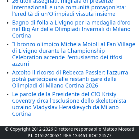
26 titoli assegnati, migliaia di presenze
internazionali e una comunità protagonista:
l'eredità di un'Olimpiadi vissuta insieme
Bagno di folla a Livigno per la medaglia d'oro
nel Big Air delle Olimpiadi Invernali di Milano
Cortina
Il bronzo olimpico Michela Moioli al Fan Village
di Livigno durante la Championship
Celebration accende l'entusiasmo dei tifosi
azzurri
Accolto il ricorso di Rebecca Passler: l'azzurra
potrà partecipare alle restanti gare delle
Olimpiadi di Milano Cortina 2026
Le parole della Presidente del CIO Kristy
Coventry circa l'esclusione dello skeletonista
ucraino Vladyslav Heraskevych da Milano
Cortina
© Copyright 2012-2026 Direttore responsabile Matteo Moscati
P.I. 01552400531 REA 134461 ROC 24577