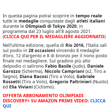
In questa pagina potrai scoprire in
tempo reale
tutte le
medaglie
conquistate dagli
atleti italiani
durante le
Olimpiadi di Tokyo 2020
, in
programma dal 23 luglio all'8 agosto 2021.
(
CLICCA QUI PER IL MEDAGLIERE AGGIORNATO
)
Nell'ultima edizione, quella di
Rio 2016
, l'Italia salì
sul podio in
28 occasioni
vincendo 8 medaglie
d'oro, 12 d'argento e 8 di bronzo per il nono posto
finale nel medagliere. Sul gradino più alto
delpodio ci salirono
Fabio Basile
(Judo),
Daniele
Garozzo
(Scherma),
Niccolo Campriani
(x2, Tiro a
Segno),
Diana Bacosi
(Tiro a Volo),
Gabriele
Rossetti
(Tiro a Volo),
Gregorio Paltrinieri
(Nuoto)
ed
Elia Viviani
(Ciclismo).
OFFERTA ABBONAMENTO OLIMPIADI
DISCOVERY+ SU AMAZON PRIME VIDEO:
CLICCA
QUI